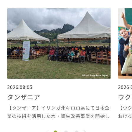
2026.08.05
2026.
タンザニア
ウク
【タンザニア】イリンガ州キロロ県にて日本企
【ウ
業の技術を活用した水・衛生改善事業を開始し
おけ
ました
ます