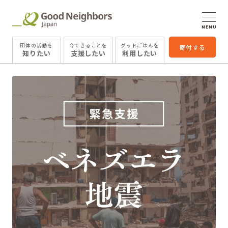
MENU
団体の活動を
今できることを
グッドごはんを
寄付する
知りたい
支援したい
利用したい