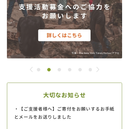
緊
ぼ
急
く
支
ら
援
の
大切なお知らせ
ベ
養
ネ
育
・【ご支援者様へ】ご寄付をお願いするお手紙
ズ
費
とメールをお送りしました
エ
ラ