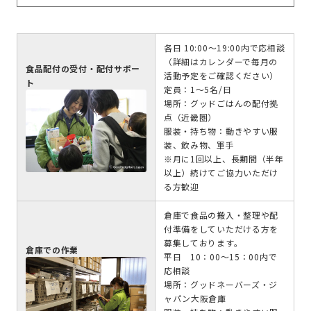
各日 10:00～19:00内で応相談
（詳細はカレンダーで毎月の
食品配付の受付・配付サポー
活動予定をご確認ください）
ト
定員：1～5名/日
場所：グッドごはんの配付拠
点（近畿圏）
服装・持ち物：動きやすい服
装、飲み物、軍手
※月に1回以上、長期間（半年
以上）続けてご協力いただけ
る方歓迎
倉庫で食品の搬入・整理や配
付準備をしていただける方を
募集しております。
倉庫での作業
平日 10：00～15：00内で
応相談
場所：グッドネーバーズ・ジ
ャパン大阪倉庫