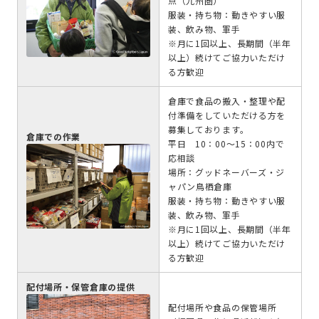
点（九州圏）
服装・持ち物：動きやすい服
装、飲み物、軍手
※月に1回以上、長期間（半年
以上）続けてご協力いただけ
る方歓迎
倉庫で食品の搬入・整理や配
付準備をしていただける方を
募集しております。
倉庫での作業
平日 10：00～15：00内で
応相談
場所：グッドネーバーズ・ジ
ャパン鳥栖倉庫
服装・持ち物：動きやすい服
装、飲み物、軍手
※月に1回以上、長期間（半年
以上）続けてご協力いただけ
る方歓迎
配付場所・保管倉庫の提供
配付場所や食品の保管場所