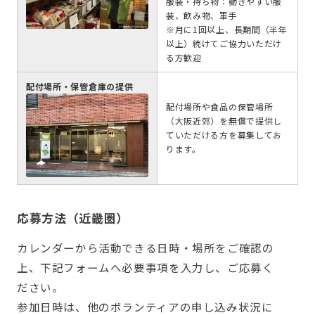
服装・持ち物：動きやすい服
装、飲み物、軍手
※月に1回以上、長期間（半年
以上）続けてご協力いただけ
る方歓迎
配付場所・保管倉庫の提供
配付場所や食品の保管場所
（大阪近郊）を無償で提供し
ていただける方を募集してお
ります。
応募方法（近畿圏）
カレンダーから活動できる日時・場所をご確認の
上、下記フォームへ必要事項を入力し、ご応募く
ださい。
参加日時は、他のボランティアの申し込み状況に