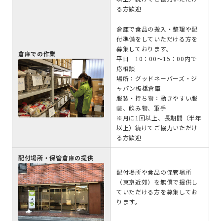
る方歓迎
倉庫で食品の搬入・整理や配
付準備をしていただける方を
募集しております。
倉庫での作業
平日 10：00～15：00内で
応相談
場所：グッドネーバーズ・ジ
ャパン板橋倉庫
服装・持ち物：動きやすい服
装、飲み物、軍手
※月に1回以上、長期間（半年
以上）続けてご協力いただけ
る方歓迎
配付場所・保管倉庫の提供
配付場所や食品の保管場所
（東京近郊）を無償で提供し
ていただける方を募集してお
ります。