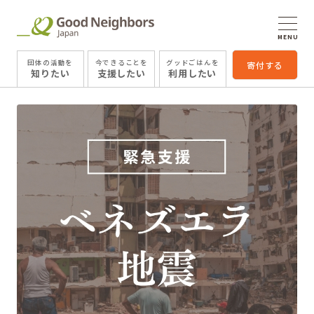
MENU
団体の活動を
今できることを
グッドごはんを
寄付する
知りたい
支援したい
利用したい