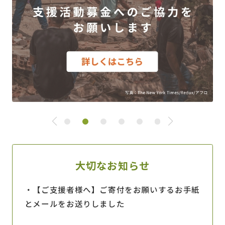
緊
ぼ
急
く
支
ら
援
の
大切なお知らせ
ベ
養
ネ
育
・【ご支援者様へ】ご寄付をお願いするお手紙
ズ
費
とメールをお送りしました
エ
ラ