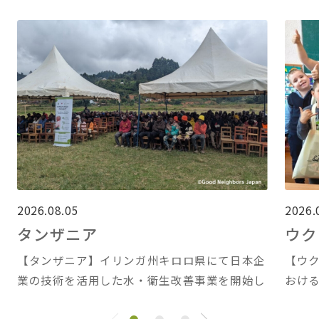
2026.08.05
2026.
タンザニア
ウク
【タンザニア】イリンガ州キロロ県にて日本企
【ウ
業の技術を活用した水・衛生改善事業を開始し
おけ
ました
ます