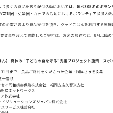
より多くの食品を扱う配付活動においては、
延べ305名のボラ
月の首都圏・近畿圏・九州での活動におけるボランティア参加人数
数の企業さまより食品寄付を頂き、グッドごはんを利用する家庭
必要資金を超えて頂戴したご寄付は、お米の調達など、9月以降
はん】 夏休み “子どもの食を守る”支援プロジェクト施策 スポ
8月31日までに食品ご寄付をくださった企業・団体さまを掲載
五十音順
ッセイ同和損害保険株式会社 福岡支店久留米支社
山財産ネットワークス
ュア株式会社
ードソリューションズ ジャパン株式会社
ネスサービス株式会社
式会社