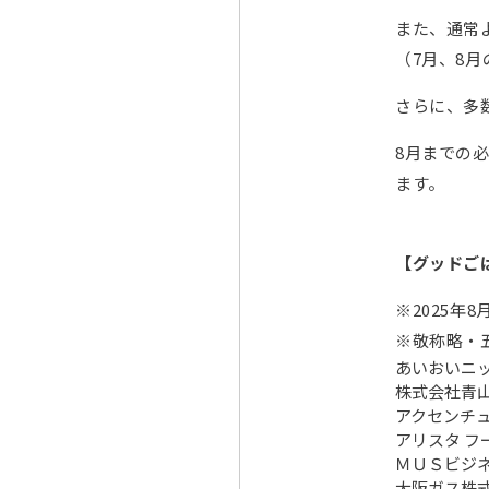
また、通常
（7月、8
さらに、多
8月までの
ます。
【グッドご
※2025年
※敬称略・
あいおいニ
株式会社青
アクセンチ
アリスタ フ
ＭＵＳビジ
大阪ガス株