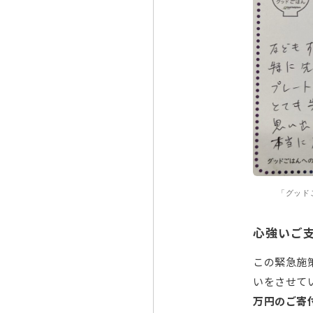
「グッド
心強いご
この緊急施
いをさせて
万円のご寄