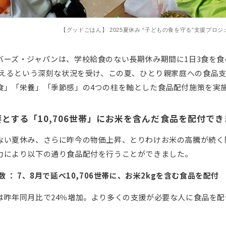
【グッドごはん】 2025夏休み “子どもの食を守る”支援プロ
バーズ・ジャパンは、学校給食のない長期休み期間に1日3食を
に増えるという深刻な状況を受け、この夏、ひとり親家庭への食品
食」「栄養」「季節感」の4つの柱を軸とした食品配付施策を実
要とする
「10,706
世帯」にお米を含んだ食品を配付でき
ない夏休み、さらに昨今の物価上昇、とりわけお米の高騰が続く
力により以下の通り食品配付を行うことができました。
数 ：
7、8月で延べ10,706世帯に、お米2kgを含む食品
を配付
は昨年同月比で24％増加。より多くの支援が必要な人に食品を