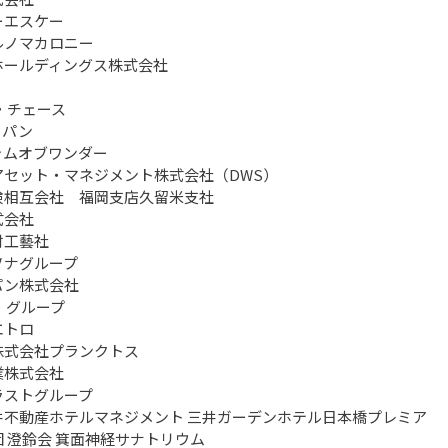
ーエスケー
ルノマカロニー
ホールディングス株式会社
・チェース
ャパン
ャムオブワンダー
アセット・マネジメント株式会社（DWS）
険相互会社 福岡支店久留米支社
式会社
村工藝社
ソナグループ
パン株式会社
・グループ
エトロ
株式会社プランクトス
業株式会社
ラストグループ
井不動産ホテルマネジメント 三井ガーデンホテル日本橋プレミア
 澄鈴会 箕面神経サナトリウム