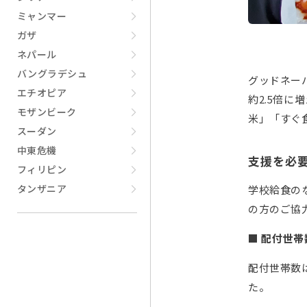
ミャンマー
ガザ
ネパール
バングラデシュ
グッドネー
エチオピア
約2.5倍
モザンビーク
米」「すぐ
スーダン
中東危機
支援を必
フィリピン
タンザニア
学校給食の
の方のご協
■ 配付世帯
配付世帯数
た。