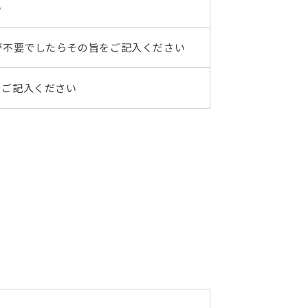
い
が不要でしたらその旨をご記入ください
を
ご記入ください