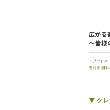
広がる
～皆様
※グッドネ
寄付金控除
▼ ク