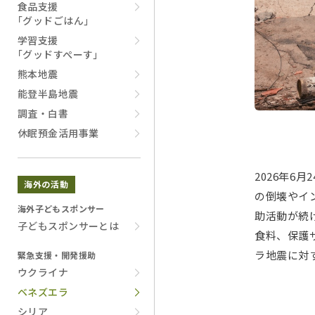
食品支援
｢グッドごはん｣
学習支援
｢グッドすぺーす｣
熊本地震
能登半島地震
調査・白書
休眠預金活用事業
2026年
海外の活動
の倒壊やイ
海外子どもスポンサー
助活動が続
子どもスポンサーとは
食料、保護
ラ地震に対
緊急支援・開発援助
ウクライナ
ベネズエラ
シリア