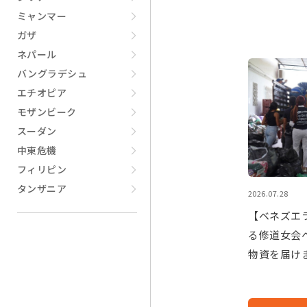
ミャンマー
ガザ
ネパール
バングラデシュ
エチオピア
モザンビーク
スーダン
中東危機
フィリピン
タンザニア
2026.07.28
【ベネズエ
る修道女会
物資を届け