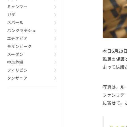
ミャンマー
ガザ
ネパール
バングラデシュ
エチオピア
モザンビーク
本日6月2
スーダン
難民の保護
中東危機
よって決議
フィリピン
タンザニア
写真は、ル
ファシリテ
に寄せて、