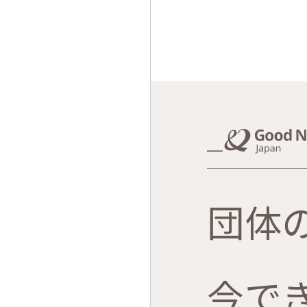
団体
今で