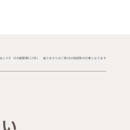
法人です（6生都管第113号）
皆さまからのご寄付は税控除の対象となります
たい