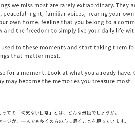
ings we miss most are rarely extraordinary. They a
s, peaceful night, familiar voices, hearing your o
your own home, feeling that you belong to a commu
 and the freedom to simply live your daily life wit
 used to these moments and start taking them for
ings that matter most.
se for a moment. Look at what you already have.
ay may become the memories you treasure most.
とっての「何気ない日常」とは、どんな景色でしょうか。
セージが、一人でも多くの方の心に届くことを願っています。