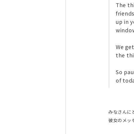
The th
friend
up in 
window
We get
the th
So pau
of tod
みなさんに
彼女のメッ