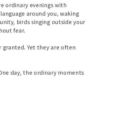
re ordinary evenings with
wn language around you, waking
nity, birds singing outside your
hout fear.
 granted. Yet they are often
 One day, the ordinary moments