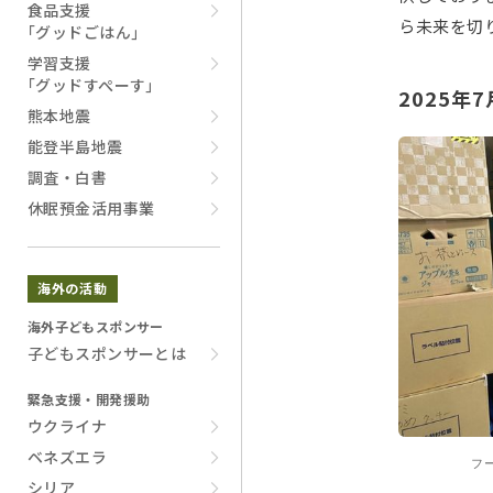
食品支援
ら未来を切
｢グッドごはん｣
学習支援
｢グッドすぺーす｣
2025年
熊本地震
能登半島地震
調査・白書
休眠預金活用事業
海外の活動
海外子どもスポンサー
子どもスポンサーとは
緊急支援・開発援助
ウクライナ
ベネズエラ
フ
シリア