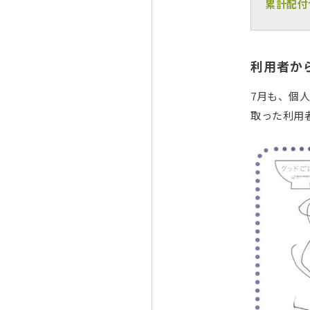
累計配付世
利用者か
7月も、個
取った利用