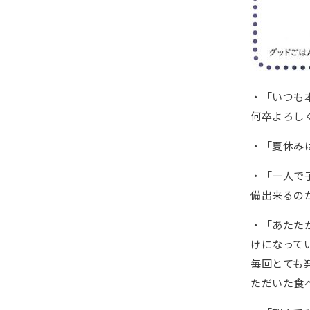
・「いつも
何卒よろし
・「夏休み
・「一人で
備出来るの
・「あたた
けになって
毎回とても
ただいた食