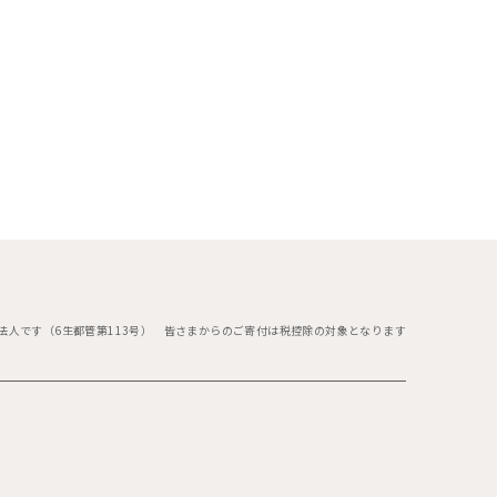
法人です（6生都管第113号）
皆さまからのご寄付は税控除の対象となります