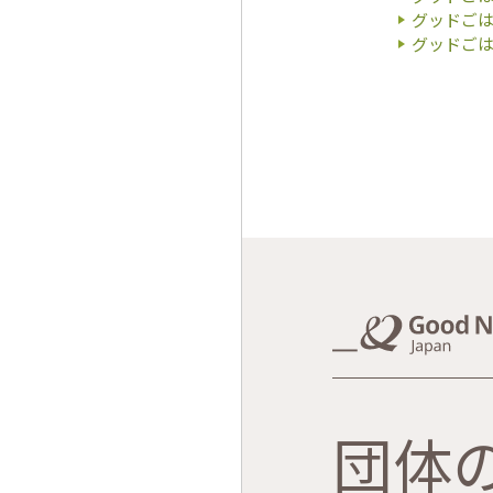
グッドご
グッドご
団体