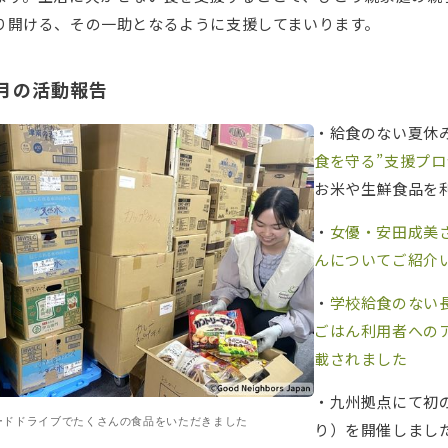
り開ける、その一助となるように支援してまいります。
7月の活動報告
・給食のない夏休
食を守る”支援プ
お米や生鮮食品を
・
女優・安田成美
んについてご紹介
・
学校給食のない
ごはん利用者への
載されました
・九州拠点にて初
ードドライブでたくさんの食品をいただきました
り）を開催しまし