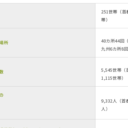
251世帯（首
帯）
40カ所44回
場所
九州6カ所8
5,545世帯
数
1,115世帯）
の
9,332人（首
人）