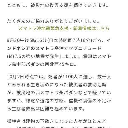
とともに、被災地の復興支援を続けていきます。
たくさんのご協力ありがとうございました。
スマトラ沖地震緊急支援・新着情報はこちら
9月30午後5時16分(日本時間同7時16分)ごろ、
イ
ンドネシアのスマトラ島沖
でマグニチュード
(M)7.6の強い地震が発生しました。震源はスマト
ラ島中部
パダン
の西北西45キロ。
10月2日時点では、
死者が1100人
に達し、数千人
とみられる生き埋めになった被災者の救助活動
が、被災地の西スマトラ州パダンなどで続いてい
ますが、停電や道路の寸断、重機や装備の不足か
ら生存者救出は困難を極めています。
犠牲者は建物の下敷きになった人々がほとんど