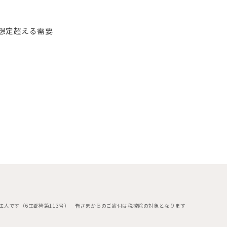
想定超える需要
法人です（6生都管第113号）
皆さまからのご寄付は税控除の対象となります