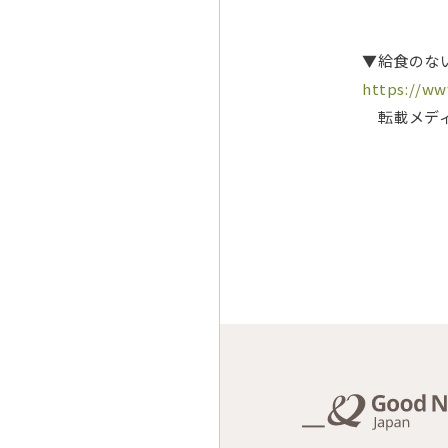
▼給食のな
https://ww
転載メデ