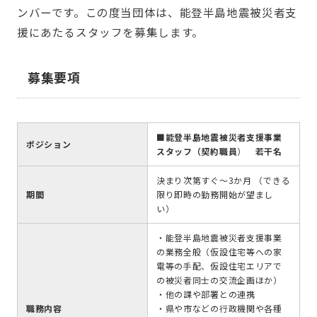
ンバーです。この度当団体は、能登半島地震被災者支
援にあたるスタッフを募集します。
募集要項
■能登半島地震被災者支援事業
ポジション
スタッフ（契約職員
）
若干名
決まり次第すぐ～3か月 （できる
期間
限り即時の勤務開始が望まし
い）
・能登半島地震被災者支援事業
の業務全般（仮設住宅等への家
電等の手配、仮設住宅エリアで
の被災者同士の交流企画ほか）
・他の課や部署との連携
職務内容
・県や市などの行政機関や各種