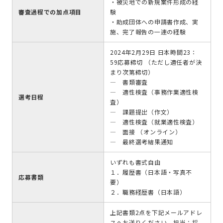
・被災地での新規案件形成の経
審査過程での加点項目
験
・助成団体への申請書作成、実
施、完了報告の一連の経験
2024年2月29日 日本時間23：
59応募締切 （ただし適任者が決
まり次第締切）
― 書類審査
― 適性検査（事務作業適性検
選考日程
査）
― 課題提出（作文）
― 適性検査（就業適性検査）
― 面接 （オンライン）
― 最終選考結果通知
いずれも書式自由
１．履歴書（日本語・写真不
応募書類
要）
２．職務経歴書（日本語）
上記書類2点を下記メールアドレ
スへお送りください。担当：採