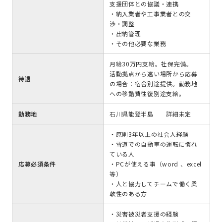
支援団体との協議・連携
・納入業者や工事業者との交
渉・調整
・出納管理
・その他必要な業務
月給30万円支給。社保完備。
活動拠点から遠い場所から応募
待遇
の場合：宿舎別途提供。勤務地
への移動費往復別途支給。
勤務地
石川県能登半島 詳細未定
・原則3年以上の社会人経験
・雪道での自動車の運転に慣れ
ている人
応募必須条件
・PCが使える事（word 、excel
等）
・人と協力してチームで働く柔
軟性のある方
・災害被災者支援の経験