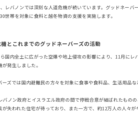
降、レバノンでは深刻な人道危機が続いています。グッドネーバ
,630世帯を対象に食料と越冬物資の支援を実施します。
危機とこれまでのグッドネーバーズの活動
から国内全土に広がった空爆や地上侵攻の影響により、11月にレバ
機が発生しました。
バーズでは国内避難民の方々を対象に食事や食料品、生活用品な
はレバノン政府とイスラエル政府の間で停戦合意が結ばれたもの
具が失われた住宅が待っており、また一方で、約12万人の人々