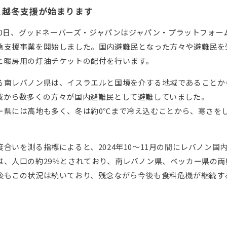
と越冬支援が始まります
1月10日、グッドネーバーズ・ジャパンはジャパン・プラットフォ
急支援事業を開始しました。国内避難民となった方々や避難民を
と暖房用の灯油チケットの配付を行います。
る南レバノン県は、イスラエルと国境を介する地域であることか
域から数多くの方々が国内避難民として避難していました。
ー県には高地も多く、冬は約0℃まで冷え込むことから、寒さを
度合いを測る指標によると、2024年10～11月の間にレバノン
は、人口の約29％とされており、南レバノン県、ベッカー県の
後もこの状況は続いており、残念ながら今後も食料危機が継続す