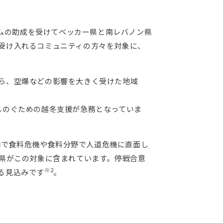
ームの助成を受けてベッカー県と南レバノン県
受け入れるコミュニティの方々を対象に、
ら、空爆などの影響を大きく受けた地域
しのぐための越冬支援が急務となっていま
国内で食料危機や食料分野で人道危機に直面し
両県がこの対象に含まれています。停戦合意
※2
る見込みです
。