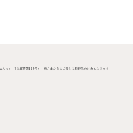
法人です（6生都管第113号）
皆さまからのご寄付は税控除の対象となります