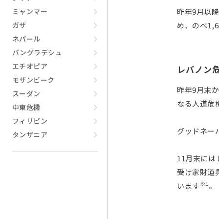
昨年9月以
ミャンマー
め、のべ1
ガザ
ネパール
バングラデシュ
エチオピア
レバノン
モザンビーク
昨年9月末
スーダン
なる人道危
中東危機
フィリピン
グッドネー
タンザニア
11月末に
受け家財道
※1
います
。