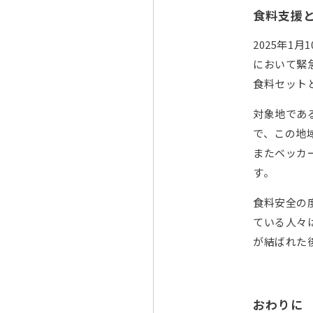
食料支援
2025年
において緊
食料セット
対象地であ
で、この地
またベッカ
す。
食料安全の
ている人々
が結ばれた
おわりに