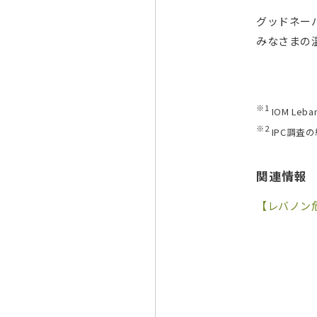
グッドネー
みなさまの
※1
IOM Leban
※2
IPC調査
関連情報
【レバノン