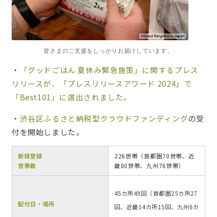
皆さまのご支援をしっかりお届けしています。
・
「グッドごはん 夏休み緊急施策」に関するプレス
リリースが、「プレスリリースアワード 2024」で
「Best101」に選出されました。
・
渋谷区ふるさと納税型クラウドファンディング
の受
付を開始しました。
新規登録
226世帯（首都圏70世帯、近
世帯数
畿80世帯、九州76世帯）
45カ所49回（首都圏25カ所27
配付日・場所
回、近畿14カ所15回、九州6カ