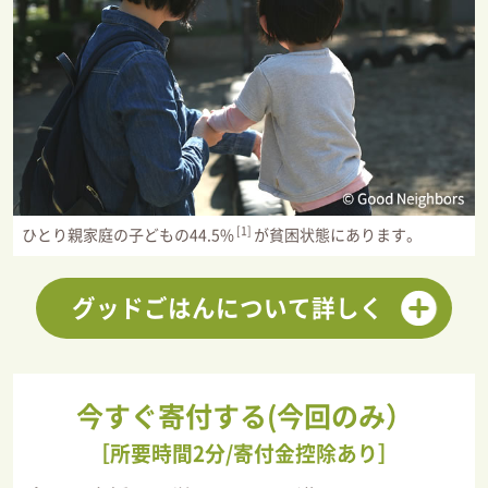
[1]
ひとり親家庭の子どもの44.5%
が貧困状態にあります。
グッドごはんについて詳しく
今すぐ寄付する(今回のみ）
［所要時間2分/寄付金控除あり］