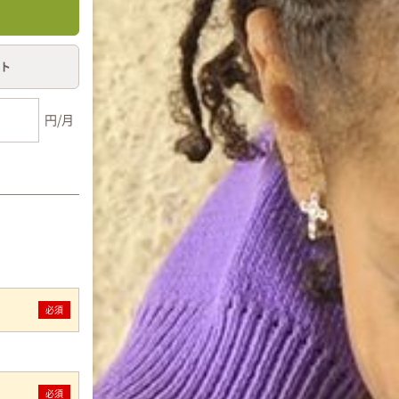
ト
円/月
必須
必須