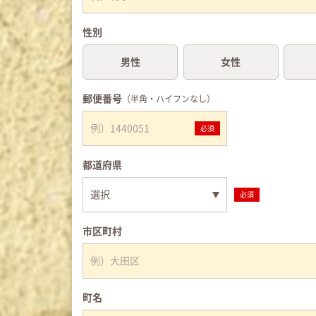
性別
男性
女性
郵便番号
（半角・ハイフンなし）
必須
都道府県
必須
市区町村
町名