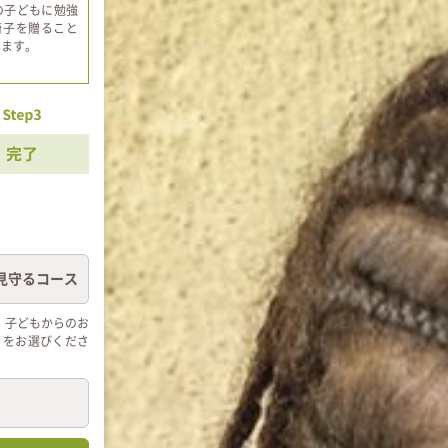
の子どもに勉強
椅子を贈ること
きます。
見守るコース
、子どもからのお
」をお選びくださ